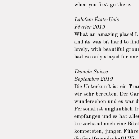
when you first go there.
Lalofam États-Unis
Février 2019
What an amazing place! L'm
and its was bit hard to fin
lovely, with beautiful gro
bad we only stayed for one 
Daniela Suisse
Septembre 2019
Die Unterkunft ist ein Tr
wir sehr bereuten. Der Gar
wunderschön und es war di
Personal ist unglaublich f
empfangen und es hat alles
kurzerhand noch eine Biket
kompeteten, jungen Führer
die Gastfreundschaft! Wir