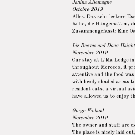
Janina Allemagne
Octobre 2019
Alles. Das sehr leckere E
Ruhe, die Hängematten, di
Zusammengefasst: Eine Oas
Liz Reeves and Doug Haigh
Novembre 2019
Our stay at L'Ma Lodge in 
throughout Morocco, it pro
attentive and the food was 
with lovely shaded areas t
resident cats, a virtual a
have allowed us to enjoy t
Gorge Finland
Novembre 2019
The owner and staff are ex
The place is nicely laid out