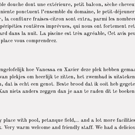
ble douche dont une extérieure, petit balcon, sèche cheveux
niente ponctuent l’ensemble du domaine, le petit-déjeuner
, la confiture fraises-citron sont extra, parmi les nombre
 péripéties routières imprévues, qui nous ont fortement re
 tard dans la nuit. La piscine est très agréable, Cet avis 
r place vous comprendrez.
 Ongelofelijk hoe Vanessa en Xavier deze plek hebben gemaa
l van plekjes om heerlijk te zitten, het zwembad is uitsteke
n, dat is echt een genot. Beste brood dat ik ooit heb geget
Kan niets anders zeggen dan je aan te raden dit te boeken
 place with pool, petanque field,... and a lot more facilitie
k. Very warm welcome and friendly staff. We had a delicio