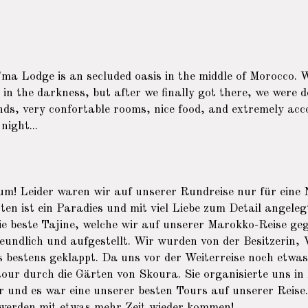
a Lodge is an secluded oasis in the middle of Morocco. W
d in the darkness, but after we finally got there, we were d
unds, very confortable rooms, nice food, and extremely a
night...
aum! Leider waren wir auf unserer Rundreise nur für ein
ten ist ein Paradies und mit viel Liebe zum Detail angeleg
e beste Tajine, welche wir auf unserer Marokko-Reise ge
reundlich und aufgestellt. Wir wurden von der Besitzerin,
 bestens geklappt. Da uns vor der Weiterreise noch etwas 
our durch die Gärten von Skoura. Sie organisierte uns in 
 und es war eine unserer besten Tours auf unserer Reise
 werden mit etwas mehr Zeit wieder kommen!