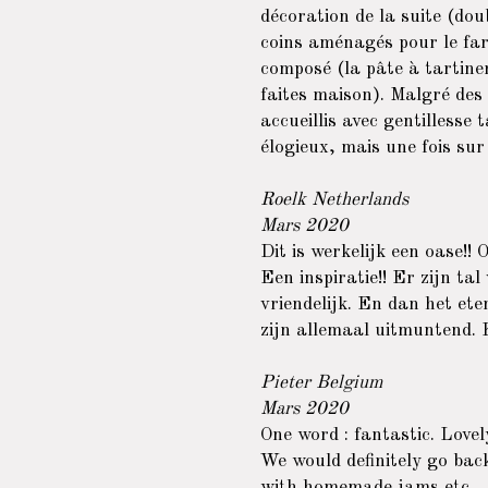
décoration de la suite (dou
coins aménagés pour le far
composé (la pâte à tartiner
faites maison). Malgré des
accueillis avec gentillesse
élogieux, mais une fois su
Roelk Netherlands
Mars 2020
Dit is werkelijk een oase!!
Een inspiratie!! Er zijn ta
vriendelijk. En dan het ete
zijn allemaal uitmuntend. 
Pieter Belgium
Mars 2020
One word : fantastic. Lovely
We would definitely go bac
with homemade jams etc.