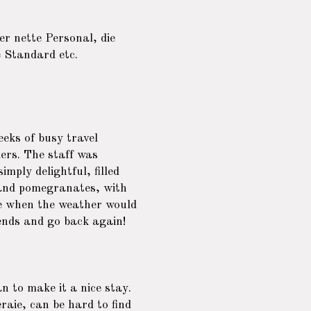
r nette Personal, die
 Standard etc.
eks of busy travel
lers. The staff was
mply delightful, filled
s and pomegranates, with
re when the weather would
iends and go back again!
n to make it a nice stay.
eraie, can be hard to find