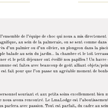
l’ensemble de l’équipe de choc qui nous a mis directemen
gnifique, au sein de la palmeraie, on se sent comme dans
rès d’un palmier ou d’un olivier, un plongeon dans la pisci
ple balade au sein du jardin... la chambre et le toit terras
er et le petit déjeuner ont éveillé nos papilles ! Un havre 
mmune est faites avec beaucoup de goût alliant objets/pei
t est fait pour que l’on passe un agréable moment de bonh
personnel souriant et aux petits soins excellemment bien
e nous avons rencontré. Le LmaLodge est l’aboutissement 
us parlera avec passion. Tout est parfait, du cadre au sein