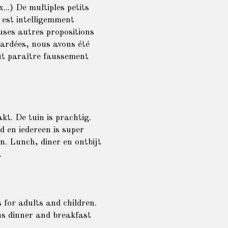
...) De multiples petits
 est intelligemment
uses autres propositions
tardées, nous avons été
peut paraître faussement
kt. De tuin is prachtig.
nd en iedereen is super
en. Lunch, diner en ontbijt
.
s for adults and children.
us dinner and breakfast