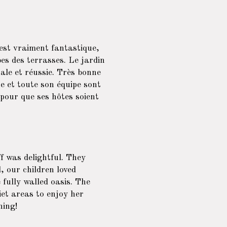
 est vraiment fantastique,
bes des terrasses. Le jardin
nale et réussie. Très bonne
ne et toute son équipe sont
 pour que ses hôtes soient
f was delightful. They
, our children loved
fully walled oasis. The
iet areas to enjoy her
ning!