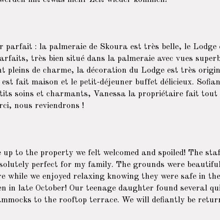
 parfait : la palmeraie de Skoura est très belle, le Lodge
arfaits, très bien situé dans la palmeraie avec vues super
ont pleins de charme, la décoration du Lodge est très origi
est fait maison et le petit-déjeuner buffet délicieux. Sofia
tits soins et charmants, Vanessa la propriétaire fait tout
rci, nous reviendrons !
p to the property we felt welcomed and spoiled! The staf
olutely perfect for my family. The grounds were beautiful
e while we enjoyed relaxing knowing they were safe in the 
en in late October! Our teenage daughter found several qu
mmocks to the rooftop terrace. We will defiantly be retur