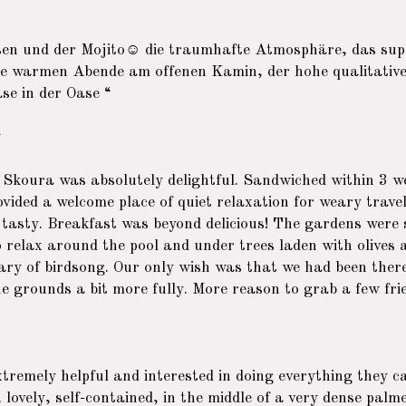
ssen und der Mojito☺ die traumhafte Atmosphäre, das supe
e warmen Abende am offenen Kamin, der hohe qualitative
e in der Oase “
t
Skoura was absolutely delightful. Sandwiched within 3 we
vided a welcome place of quiet relaxation for weary trave
tasty. Breakfast was beyond delicious! The gardens were si
o relax around the pool and under trees laden with olive
viary of birdsong. Our only wish was that we had been the
he grounds a bit more fully. More reason to grab a few fr
tremely helpful and interested in doing everything they ca
, lovely, self-contained, in the middle of a very dense palm