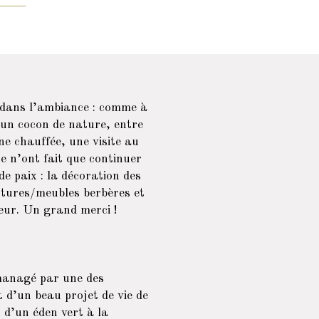
t dans l’ambiance : comme à
 un cocon de nature, entre
ne chauffée, une visite au
se n’ont fait que continuer
de paix : la décoration des
ntures/meubles berbères et
eur. Un grand merci !
 managé par une des
d’un beau projet de vie de
 d’un éden vert à la