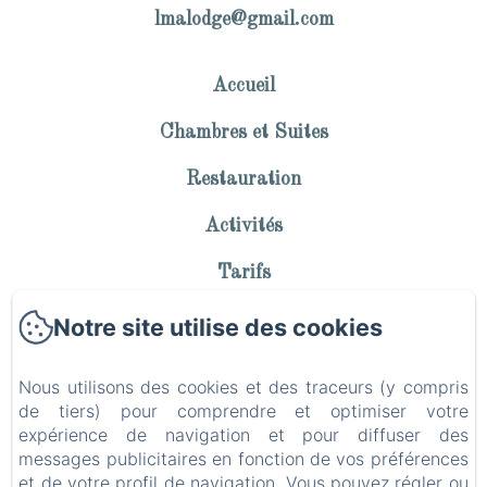
lmalodge@gmail.com
Accueil
Chambres et Suites
Restauration
Activités
Tarifs
Contact
Notre site utilise des cookies
Politique de confidentialité
Nous utilisons des cookies et des traceurs (y compris
de tiers) pour comprendre et optimiser votre
Informations légales
expérience de navigation et pour diffuser des
messages publicitaires en fonction de vos préférences
Informations sur les cookies
et de votre profil de navigation. Vous pouvez régler ou