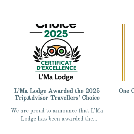
L’Ma Lodge Awarded the 2025
One O
TripAdvisor Travellers’ Choice
We are proud to announce that L’Ma
Lodge has been awarded the
TripAdvisor “Travellers’ Choice –
1 min read
1 min 