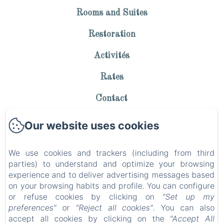
Rooms and Suites
Restoration
Activités
Rates
Contact
Privacy Policy
Our website uses cookies
Legal Information
We use cookies and trackers (including from third
Cookies Information
parties) to understand and optimize your browsing
experience and to deliver advertising messages based
EN
FR
on your browsing habits and profile. You can configure
or refuse cookies by clicking on
"Set up my
preferences"
or
"Reject all cookies"
. You can also
Powered using Amenitiz
accept all cookies by clicking on the
"Accept All