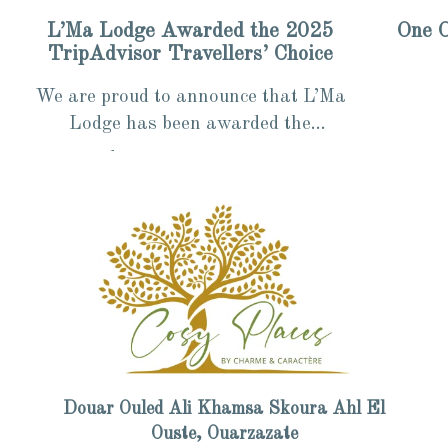
L’Ma Lodge Awarded the 2025
One O
TripAdvisor Travellers’ Choice
We are proud to announce that L’Ma
Lodge has been awarded the
TripAdvisor “Travellers’ Choice –
1 min read
1 min 
Certificate of Excellence 2025”, an...
Douar Ouled Ali Khamsa Skoura Ahl El
Ouste, Ouarzazate